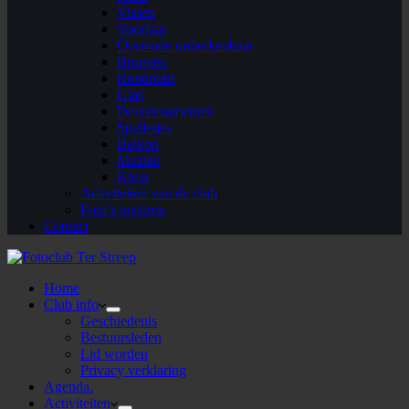
Vissen
Voorjaar
Oostende onherkenbaar
Bruggen
Rondpunt
Glas
Deurornamenten
Spelletjes
Balkon
Muziek
Kleur
Activiteiten van de club
Foto’s insturen
Contact
Home
Club info
Geschiedenis
Bestuursleden
Lid worden
Privacy verklaring
Agenda.
Activiteiten