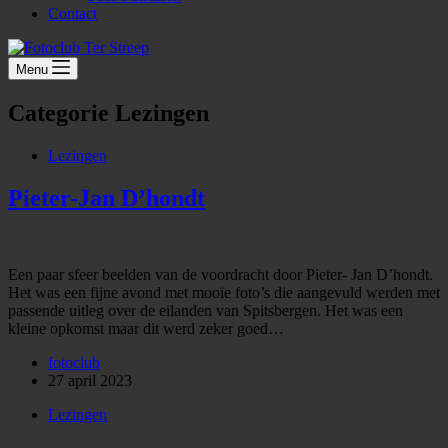
Contact
Menu
Categorie
Lezingen
Lezingen
Pieter-Jan D’hondt
Een paar sfeer beelden van de voordracht door Pieter- Jan D’hondt.
Het was een fijne avond met mooie foto’s die aangevuld werden met
passende uitleg over de eilanden van Spitsbergen. Het was een
kleine opkomst maar dit werd zeker goed…
fotoclub
27 april 2023
Lezingen