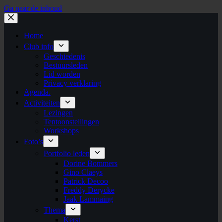
Ga naar de inhoud
Home
Club info
Geschiedenis
Bestuursleden
Lid worden
Privacy verklaring
Agenda.
Activiteiten
Lezingen
Tentoonstellingen
Workshops
Foto’s
Portfolio leden
Dorine Bommers
Gino Claeys
Patrick Decoo
Freddy Derycke
Jaak Lammaing
Thema
Kerst