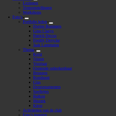
Lezingen
Tentoonstellingen
Workshops
Foto’s
Portfolio leden
Dorine Bommers
Gino Claeys
Patrick Decoo
Freddy Derycke
Jaak Lammaing
Thema
Kerst
Vissen
Voorjaar
Oostende onherkenbaar
Bruggen
Rondpunt
Glas
Deurornamenten
Spelletjes
Balkon
Muziek
Kleur
Activiteiten van de club
Foto’s insturen